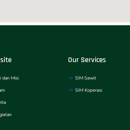
site
Our Services
i dan Misi
SIM Sawit
am
SIM Koperasi
ita
giatan